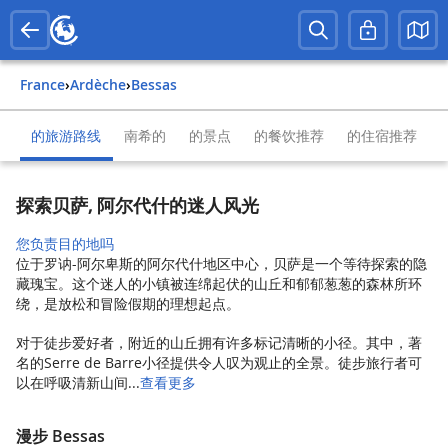
France
›
Ardèche
›
Bessas
的旅游路线
南希的
的景点
的餐饮推荐
的住宿推荐
探索贝萨, 阿尔代什的迷人风光
您负责目的地吗
位于罗讷-阿尔卑斯的阿尔代什地区中心，贝萨是一个等待探索的隐
藏瑰宝。这个迷人的小镇被连绵起伏的山丘和郁郁葱葱的森林所环
绕，是放松和冒险假期的理想起点。
对于徒步爱好者，附近的山丘拥有许多标记清晰的小径。其中，著
名的Serre de Barre小径提供令人叹为观止的全景。徒步旅行者可
以在呼吸清新山间...
查看更多
漫步 Bessas