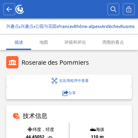
兴趣点
兴趣点
公园与花园
›
›
›
france
›
rhône-alpes
›
ardèche
›
ruoms
描述
地图
评级和评论
周围的看点
Roseraie des Pommiers
在应用程序中查看
分享
技术信息
纬度，经度
海拔
44.45052
110 m