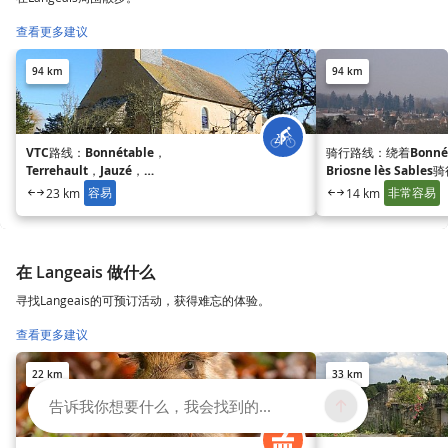
查看更多建议
94 km
94 km
VTC路线：Bonnétable，
骑行路线：绕着Bonnét
Terrehault，Jauzé，
Briosne lès Sables
Courcemont，Beaufay，Briosne
容易
非常容易
23 km
14 km
lès Sables
在 Langeais 做什么
寻找Langeais的可预订活动，获得难忘的体验。
查看更多建议
22 km
33 km
告诉我你想要什么，我会找到的...