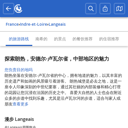
France
›
Indre-et-Loire
›
Langeais
的旅游路线
南希的
的景点
的餐饮推荐
的住宿推荐
探索朗热，安德尔-卢瓦尔省，中部地区的魅力
您负责目的地吗
朗热坐落在安德尔-卢瓦尔省的中心，拥有地道的魅力，以其丰富的
历史遗产和如画的风景吸引着游客。 朗热城堡是必去之地，这是一
座令人印象深刻的中世纪要塞，通过其壮丽的内部装修和精心打理
的花园让您沉浸在法国的历史之中。 喜爱大自然的人士也会在附近
众多的步道中找到乐趣，尤其是沿卢瓦尔河的步道，适合与家人或
朋友
查看更多
漫步 Langeais
在Langeais周围散步。