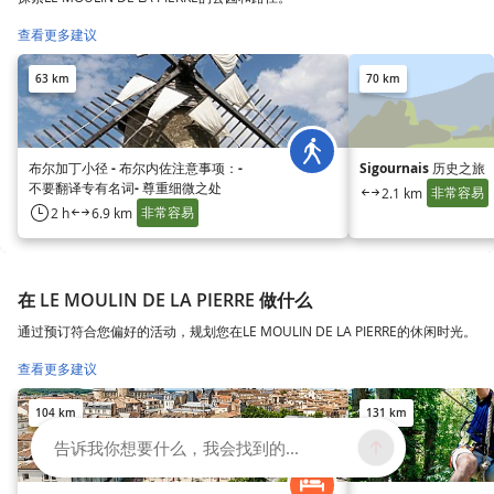
查看更多建议
63 km
70 km
布尔加丁小径 - 布尔内佐注意事项：-
Sigournais 历史之旅
不要翻译专有名词- 尊重细微之处
非常容易
2.1 km
非常容易
2 h
6.9 km
在 LE MOULIN DE LA PIERRE 做什么
通过预订符合您偏好的活动，规划您在LE MOULIN DE LA PIERRE的休闲时光。
查看更多建议
104 km
131 km
告诉我你想要什么，我会找到的...