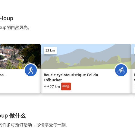
-loup
r-loup的自然风光。
33 km
a -
Boucle cyclotouristique Col du
Trébuchet
中等
27 km
-loup 做什么
r-loup的许多可预订活动，尽情享受每一刻。