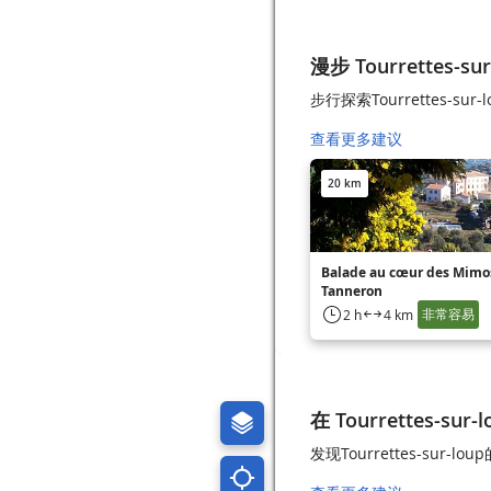
漫步 Tourrettes-sur
步行探索Tourrettes-su
查看更多建议
20 km
Balade au cœur des Mimos
Tanneron
非常容易
2 h
4 km
在 Tourrettes-sur
发现Tourrettes-su