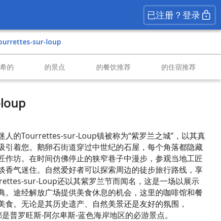
已注册？登录
Tourrettes-sur-loup
南希的
的景点
的餐饮推荐
的住宿推荐
-loup
Tourrettes-sur-Loup镇被称为“紫罗兰之城”，以其真
吸引着您。鹅卵石街道穿过中世纪的石屋，每个角落都隐藏
匠作坊。在时间仿佛停止的狭窄巷子中漫步，参观当地工匠
淡香气迷住。自然爱好者可以探索周边的徒步旅行路线，享
ettes-sur-Loup还以其紫罗兰节而闻名，这是一场以展示
典。途经解放广场提供美食休息的机会，这里的咖啡馆和餐
美食。无论是其历史遗产、自然美景还是友好的氛围，
r-Loup都是普罗旺斯-阿尔卑斯-蓝色海岸地区的必游景点。