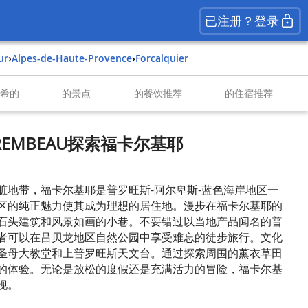
已注册？登录
ur
›
Alpes-de-Haute-Provence
›
Forcalquier
南希的
的景点
的餐饮推荐
的住宿推荐
AREMBEAU探索福卡尔基耶
脏地带，福卡尔基耶是普罗旺斯-阿尔卑斯-蓝色海岸地区一
区的纯正魅力使其成为理想的居住地。漫步在福卡尔基耶的
石头建筑和风景如画的小巷。不要错过以当地产品闻名的普
者可以在吕贝龙地区自然公园中享受难忘的徒步旅行。文化
圣母大教堂和上普罗旺斯天文台。通过探索周围的薰衣草田
的体验。无论是放松的度假还是充满活力的冒险，福卡尔基
现。