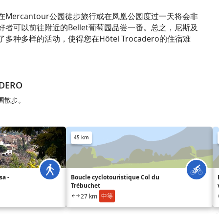
Mercantour公园徒步旅行或在凤凰公园度过一天将会非
者可以前往附近的Bellet葡萄园品尝一番。总之，尼斯及
种多样的活动，使得您在Hôtel Trocadero的住宿难
DERO
周围散步。
45 km
a -
Boucle cyclotouristique Col du
Trébuchet
中等
27 km