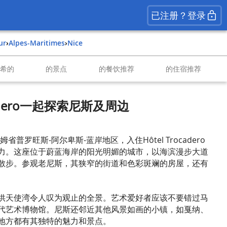
已注册？登录
ur
›
Alpes-Maritimes
›
Nice
南希的
的景点
的餐饮推荐
的住宿推荐
ocadero一起探索尼斯及周边
普罗旺斯-阿尔卑斯-蓝岸地区，入住Hôtel Trocadero
力。这座位于蔚蓝海岸的阳光明媚的城市，以海滨漫步大道
散步。参观老尼斯，其狭窄的街道和色彩斑斓的房屋，还有
供天使湾令人叹为观止的全景。艺术爱好者应该不要错过马
代艺术博物馆。尼斯还邻近其他风景如画的小镇，如戛纳、
地方都有其独特的魅力和景点。