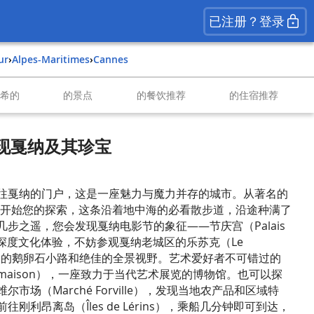
已注册？登录
ur
›
Alpes-Maritimes
›
Cannes
南希的
的景点
的餐饮推荐
的住宿推荐
发现戛纳及其珍宝
往戛纳的门户，这是一座魅力与魔力并存的城市。从著名的
tte）开始您的探索，这条沿着地中海的必看散步道，沿途种满了
步之遥，您会发现戛纳电影节的象征——节庆宫（Palais
s）。想要深度文化体验，不妨参观戛纳老城区的乐苏克（Le
迷人的鹅卵石小路和绝佳的全景视野。艺术爱好者不可错过的
almaison），一座致力于当代艺术展览的博物馆。也可以探
市场（Marché Forville），发现当地农产品和区域特
刚利昂离岛（Îles de Lérins），乘船几分钟即可到达，