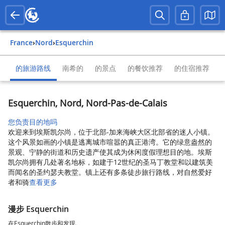
France
›
Nord
›
Esquerchin
的旅游路线
南希的
的景点
的餐饮推荐
的住宿推荐
Esquerchin, Nord, Nord-Pas-de-Calais
您负责目的地吗
欢迎来到埃斯凯尔尚，位于北部-加来海峡大区北部省的迷人小镇。
这个风景如画的小镇是逃离城市喧嚣的真正港湾。它的绿意盎然的
景观、宁静的街道和历史遗产使其成为休闲度假理想目的地。埃斯
凯尔尚拥有几处著名地标，如建于12世纪的圣马丁教堂和以建筑美
而闻名的圣约瑟夫教堂。镇上还有多条徒步旅行路线，对自然爱好
者和骑
查看更多
漫步 Esquerchin
在Esquerchin散步和发现。