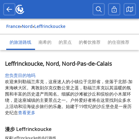
France
›
Nord
›
Leffrinckoucke
的旅游路线
南希的
的景点
的餐饮推荐
的住宿推荐
Leffrinckoucke, Nord, Nord-Pas-de-Calais
您负责目的地吗
欢迎来到勒福兰库克，这座迷人的小镇位于北部省，坐落于北部-加
来海峡大区。离敦刻尔克仅数公里之遥，勒福兰库克以其温暖的氛
围和丰富的历史遗产而闻名。细腻的沙滩被沙丘和缤纷的小木屋环
绕，是这座城镇的主要景点之一。户外爱好者将在这里找到众多水
上活动和沿海徒步旅行的乐趣。始建于19世纪的沙丘堡垒是一座历
史纪念
查看更多
漫步 Leffrinckoucke
探索Leffrinckoucke的步行路线。