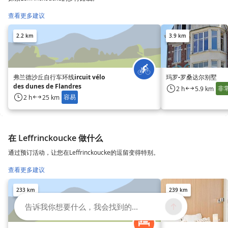
查看更多建议
2.2 km
3.9 km
弗兰德沙丘自行车环线ircuit vélo
玛罗-罗桑达尔别墅
des dunes de Flandres
非
2 h
5.9 km
容易
2 h
25 km
在 Leffrinckoucke 做什么
通过预订活动，让您在Leffrinckoucke的逗留变得特别。
查看更多建议
233 km
239 km
告诉我你想要什么，我会找到的...