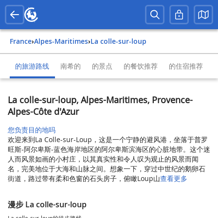
France
›
Alpes-Maritimes
›
La colle-sur-loup
的旅游路线
南希的
的景点
的餐饮推荐
的住宿推荐
La colle-sur-loup, Alpes-Maritimes, Provence-
Alpes-Côte d'Azur
您负责目的地吗
欢迎来到La Colle-sur-Loup，这是一个宁静的避风港，坐落于普罗
旺斯-阿尔卑斯-蓝色海岸地区的阿尔卑斯滨海区的心脏地带。这个迷
人而风景如画的小村庄，以其真实性和令人叹为观止的风景而闻
名，完美地位于大海和山脉之间。想象一下，穿过中世纪的鹅卵石
街道，路过带有柔和色窗的石头房子，俯瞰Loup山
查看更多
漫步 La colle-sur-loup