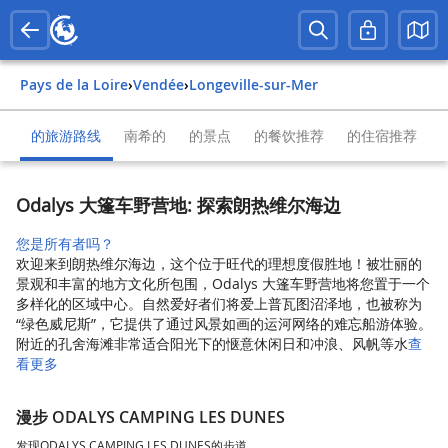
Pays de la Loire
›
Vendée
›
Longeville-sur-Mer
的旅游路线
南希的
的景点
的餐饮推荐
的住宿推荐
Odalys 大篷车野营地: 探索朗热维尔海边
您是所有者吗？
欢迎来到朗热维尔海边，这个位于旺代的理想度假胜地！被壮丽的
景观和丰富的地方文化所包围，Odalys 大篷车野营地将您置于一个
多样化的区域中心。自然爱好者们将爱上普瓦图沼泽地，也被称为
“绿色威尼斯”，它提供了通过风景如画的运河网络的难忘船游体验。
附近的孔舍海滩非常适合阳光下的惬意休闲日和冲浪、风帆等水
查
看更多
漫步 ODALYS CAMPING LES DUNES
发现ODALYS CAMPING LES DUNES的步道。