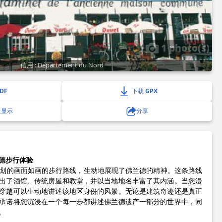
1 photo(s)
信用 : Département du Nord
DF
下载 GPX
上显示
分享
德步行体验
me精心策划的画面如画的步行路线，生动地展现了佛兰德的精神。这条路线
出了酒馆、传统房屋和教堂，并以当地地名丰富了其内涵。当您漫
穿越可以生动地讲述该地区身份的风景。无论是建筑奇迹还是真正
承诺将您沉浸在一个每一步都讲述佛兰德遗产一部分的世界中，同
。