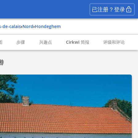
已注册？登录
s-de-calais
›
nord
›
hondeghem
图
步骤
兴趣点
Cirkwi 简报
评级和评论
游