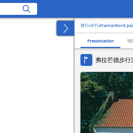
旅行
步行
›
›
france
›
nord-pa
地
Presentation
弗拉芒德步行