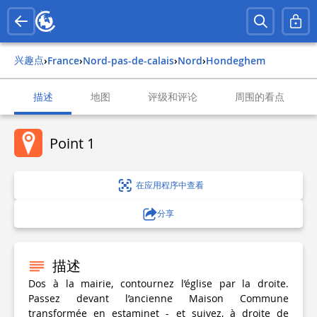
兴趣点
›
france
›
nord-pas-de-calais
›
nord
›
hondeghem
描述
地图
评级和评论
周围的看点
Point 1
在应用程序中查看
分享
描述
Dos à la mairie, contournez l’église par la droite.
Passez devant l’ancienne Maison Commune
transformée en estaminet - et suivez, à droite de