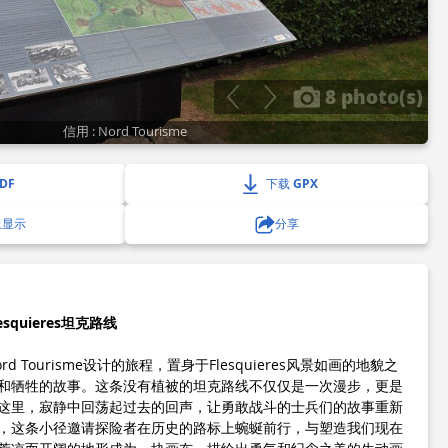
8 photo(s)
信用 : Nord Tourisme
DF
下载 GPX
上显示
分享
quieres坦克路线
 Tourisme设计的旅程，置身于Flesquieres风景如画的地貌之
和牺牲的故事。这条没有植被的坦克路线不仅仅是一次漫步，更是
这里，寂静中回荡起过去的回声，让勇敢战斗的士兵们的故事重新
，这条小径邀请探险者在历史的路标上蜿蜒前行，与塑造我们现在