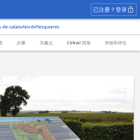
已注册？登录
s-de-calais
›
nord
›
flesquieres
图
步骤
兴趣点
Cirkwi 简报
评级和评论