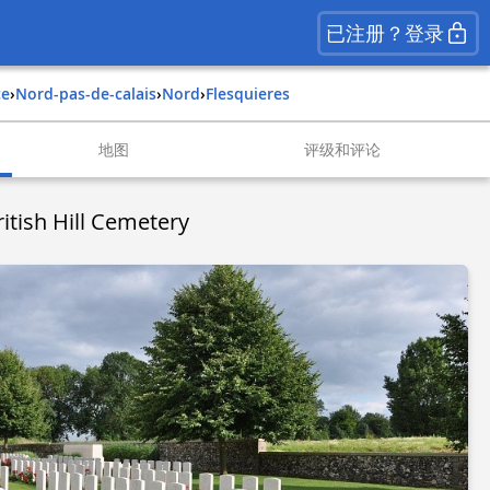
已注册？登录
ce
›
nord-pas-de-calais
›
nord
›
flesquieres
地图
评级和评论
ritish Hill Cemetery