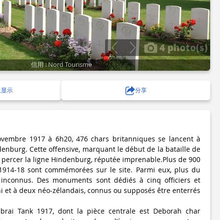
4 photo(s)
信用 : Nord Tourisme
上显示
分享
novembre 1917 à 6h20, 476 chars britanniques se lancent à
ndenburg. Cette offensive, marquant le début de la bataille de
 percer la ligne Hindenburg, réputée imprenable.Plus de 900
 1914-18 sont commémorées sur le site. Parmi eux, plus du
s inconnus. Des monuments sont dédiés à cinq officiers et
 et à deux néo-zélandais, connus ou supposés être enterrés
rai Tank 1917, dont la pièce centrale est Deborah char