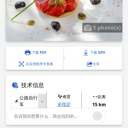
1 photo(s)
下载 PDF
下载 GPX
在应用程序中查看
分享
技术信息
难度
距离
公路自行
车
未指定
15 km
告诉我你想要什么，我会找到的...
显示更多信息