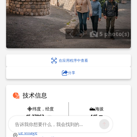
5 photo(s)
在应用程序中查看
分享
技术信息
纬度，经度
海拔
45.27062
445 m
4.666536
告诉我你想要什么，我会找到的...
Le village