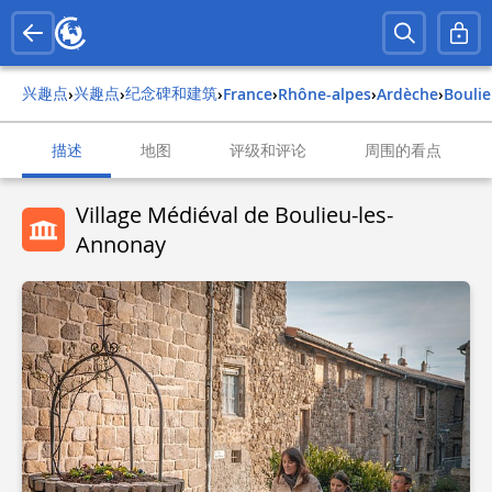
兴趣点
兴趣点
纪念碑和建筑
›
›
›
france
›
rhône-alpes
›
ardèche
›
bouli
描述
地图
评级和评论
周围的看点
Village Médiéval de Boulieu-les-
Annonay