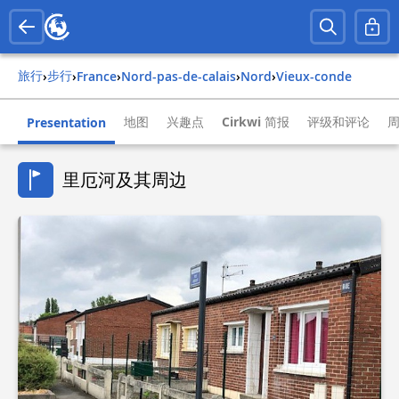
旅行
步行
›
›
france
›
nord-pas-de-calais
›
nord
›
vieux-conde
地图
兴趣点
Cirkwi 简报
评级和评论
Presentation
里厄河及其周边