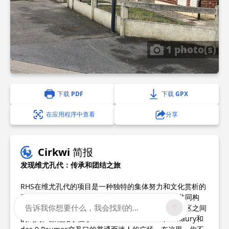
1 photo(s)
下载 PDF
下载 GPX
在应用程序中查看
分享
Cirkwi 简报
发现维尤孔代：传承和团结之旅
RHS在维尤孔代的项目是一种独特的集体努力和文化赏析的
融合。这个倡议由当地人与研究人员和社工的支持共同构
告诉我你想要什么，我会找到的...
思，通过故事讲述的方式在行走的小径上弥合不同社区之间
的鸿沟。旅程始于位于Rue Sainte Elisabeth、Amaury和