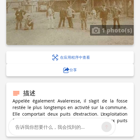
1 photo(s)
在应用程序中查看
分享
描述
Appelée également Avaleresse, il s’agit de la fosse
restée le plus longtemps en activité sur la commune.
Elle comportait deux puits d’extraction. L’exploitation
fut définitivement arrêtée en 1982 et les deux puits
告诉我你想要什么，我会找到的...
furent comblés la même année.