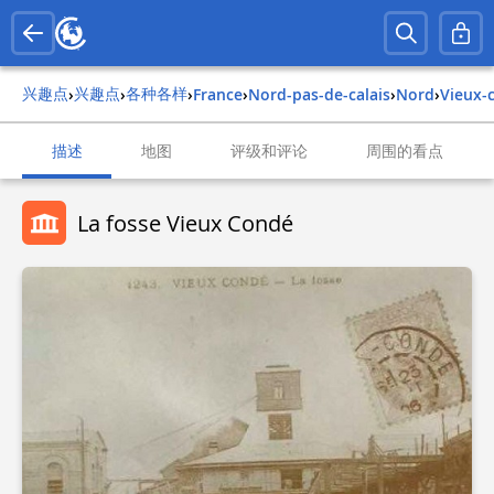
兴趣点
兴趣点
各种各样
›
›
›
france
›
nord-pas-de-calais
›
nord
›
vieux
描述
地图
评级和评论
周围的看点
La fosse Vieux Condé