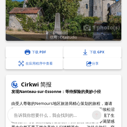
1 photo(s)
信用 : Citastudio
下载 PDF
下载 GPX
在应用程序中查看
分享
Cirkwi 简报
发现Nanteau-sur-Essonne：等待探险的美妙小径
由受人尊敬的Nemours地区旅游局精心策划的旅程，邀请
冒险家探索法国加蒂奈南部的境域。这条路线交织于埃松沼
告诉我你想要什么，我会找到的...
泽，沿着宁静的小溪悠然而行。狭窄而干燥的小径展现了生
动的森林与砂岩景观交织的美景，如此诱人的邀请令渴望感