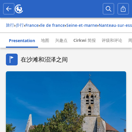
旅行
步行
›
›
france
›
ile de france
›
seine-et-marne
›
nanteau-sur-es
地图
兴趣点
Cirkwi 简报
评级和评论
Presentation
在沙滩和沼泽之间