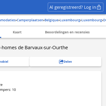
Al geregistreerd? Log in
mmodaties
›
Camperplaatsen
›
belgique
›
luxembourg
›
luxembourg
›
Kaart
Beoordelingen en recensies
r-homes de Barvaux-sur-Ourthe
mobiel
Delen
ze
ampers: 10