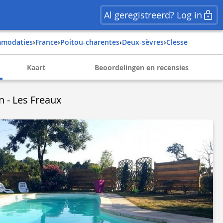
Al geregistreerd? Log in
mmodaties
›
france
›
poitou-charentes
›
deux-sèvres
›
clesse
Kaart
Beoordelingen en recensies
n - Les Freaux