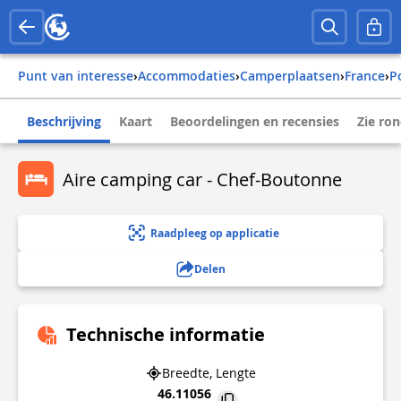
Punt van interesse
›
Accommodaties
›
Camperplaatsen
›
france
›
Beschrijving
Kaart
Beoordelingen en recensies
Zie ro
Aire camping car - Chef-Boutonne
Raadpleeg op applicatie
Delen
Technische informatie
Breedte, Lengte
46.11056