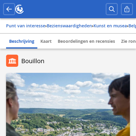
Punt van interesse
›
Bezienswaardigheden
›
Kunst en musea
›
be
Beschrijving
Kaart
Beoordelingen en recensies
Zie ro
Bouillon