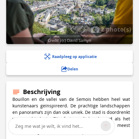
2 photo(s)
Credit : (c) David Samyn
Raadpleeg op applicatie
Delen
Beschrijving
Bouillon en de vallei van de Semois hebben heel wat
kunstenaars geïnspireerd. De prachtige landschappen
en panorama’s zijn dan ook uniek. De stad is doordrenkt
van geschiedenis. Zijn fort wordt beschouwd als het
oudste feodale van België en een van de meest
Zeg me wat je wilt, ik vind het...
merkwaardige burchten van Europa.