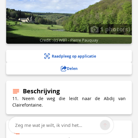
1 photo(s)
Credit : (c) WBT - Pierre Pauquay
Raadpleeg op applicatie
Delen
Beschrijving
11. Neem de weg die leidt naar de Abdij van
Clairefontaine.
Zeg me wat je wilt, ik vind het...
Technische informatie