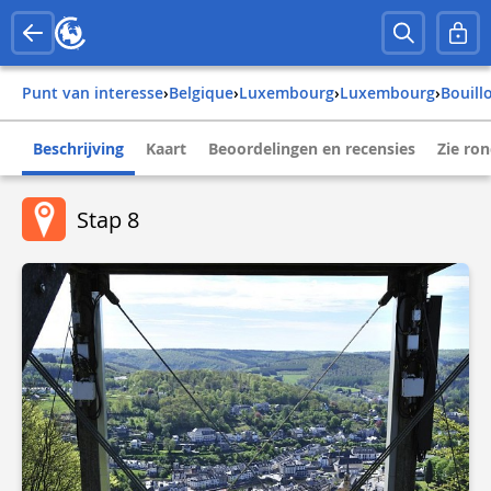
Punt van interesse
›
belgique
›
luxembourg
›
luxembourg
›
bouill
Beschrijving
Kaart
Beoordelingen en recensies
Zie ro
Stap 8