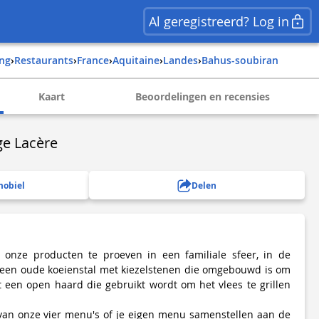
Al geregistreerd? Log in
ing
›
Restaurants
›
france
›
aquitaine
›
landes
›
bahus-soubiran
Kaart
Beoordelingen en recensies
e Lacère
mobiel
Delen
onze producten te proeven in een familiale sfeer, in de
 een oude koeienstal met kiezelstenen die omgebouwd is om
 een open haard die gebruikt wordt om het vlees te grillen
 van onze vier menu's of je eigen menu samenstellen aan de