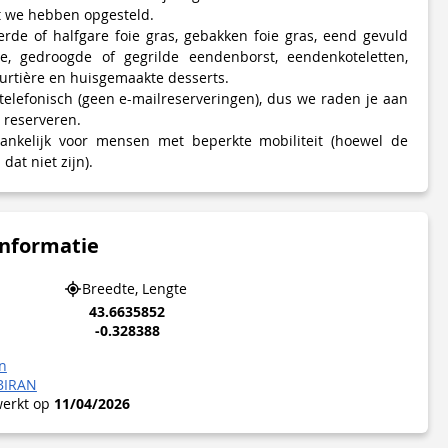
 we hebben opgesteld.
erde of halfgare foie gras, gebakken foie gras, eend gevuld
e, gedroogde of gegrilde eendenborst, eendenkoteletten,
tourtière en huisgemaakte desserts.
telefonisch (geen e-mailreserveringen), dus we raden je aan
 reserveren.
gankelijk voor mensen met beperkte mobiliteit (hoewel de
dat niet zijn).
informatie
Breedte, Lengte
43.6635852
-0.328388
n
BIRAN
werkt op
11/04/2026