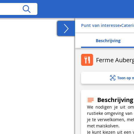
Punt van interesse
›
Cater
Beschrijving
Ferme Auberg
Toon op 
Beschrijving
We nodigen je uit om 
rustieke omgeving van
je te verwelkomen, met
met maïskolven.
Je kunt kiezen uit een