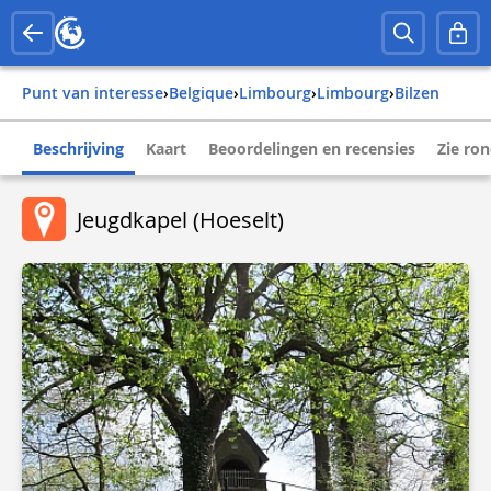
Punt van interesse
›
belgique
›
limbourg
›
limbourg
›
bilzen
Beschrijving
Kaart
Beoordelingen en recensies
Zie ro
Jeugdkapel (Hoeselt)