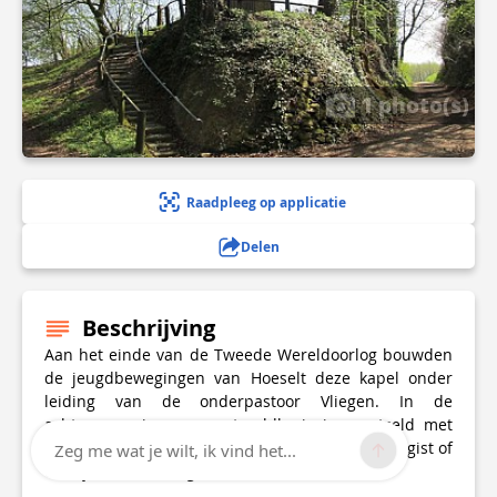
1 photo(s)
Raadpleeg op applicatie
Delen
Beschrijving
Aan het einde van de Tweede Wereldoorlog bouwden
de jeugdbewegingen van Hoeselt deze kapel onder
leiding van de onderpastoor Vliegen. In de
achtermuur is een groot veldkruis ingemetseld met
daarop de tekst: 'en niemand die mijn herkomst gist of
Zeg me wat je wilt, ik vind het...
er mijn bestemming wist.'