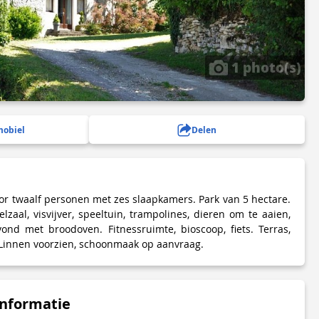
1 photo(s)
mobiel
Delen
r twaalf personen met zes slaapkamers. Park van 5 hectare.
zaal, visvijver, speeltuin, trampolines, dieren om te aaien,
avond met broodoven. Fitnessruimte, bioscoop, fiets. Terras,
 Linnen voorzien, schoonmaak op aanvraag.
informatie