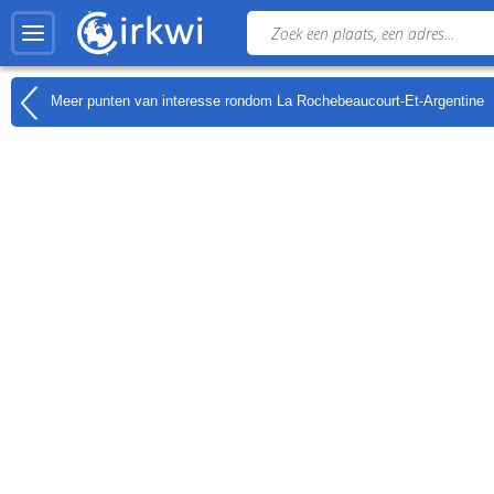
Meer punten van interesse rondom
La Rochebeaucourt-Et-Argentine