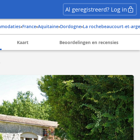
Al geregistreerd? Log in
mmodaties
›
france
›
aquitaine
›
dordogne
›
la rochebeaucourt-et-arg
Kaart
Beoordelingen en recensies
e