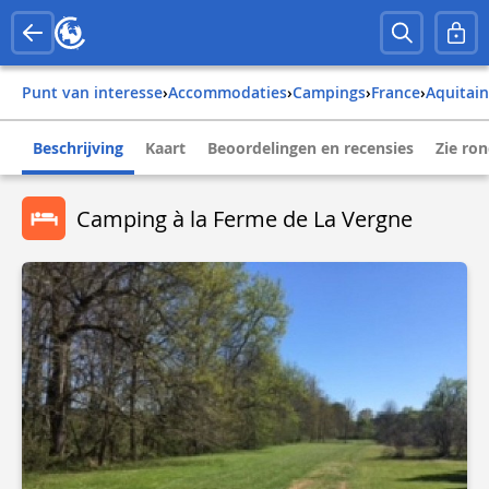
Punt van interesse
›
Accommodaties
›
Campings
›
france
›
aquitai
Beschrijving
Kaart
Beoordelingen en recensies
Zie ro
Camping à la Ferme de La Vergne