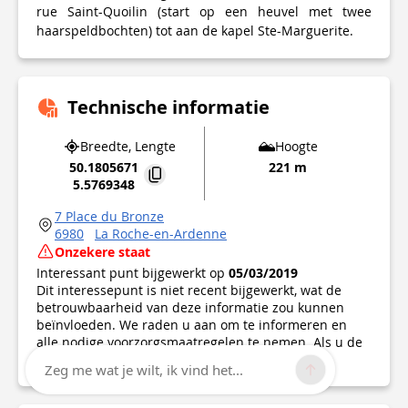
rue Saint-Quoilin (start op een heuvel met twee
haarspeldbochten) tot aan de kapel Ste-Marguerite.
Technische informatie
Breedte, Lengte
Hoogte
50.1805671
221 m
5.5769348
7 Place du Bronze
6980
La Roche-en-Ardenne
Onzekere staat
Interessant punt bijgewerkt op
05/03/2019
Dit interessepunt is niet recent bijgewerkt, wat de
betrouwbaarheid van deze informatie zou kunnen
beïnvloeden. We raden u aan om te informeren en
alle nodige voorzorgsmaatregelen te nemen. Als u de
auteur bent, controleer dan uw informatie.
Zeg me wat je wilt, ik vind het...