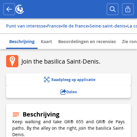
Punt van interesse
›
france
›
ile de france
›
seine-saint-denis
›
la 
Beschrijving
Kaart
Beoordelingen en recensies
Zie ro
Join the basilica Saint-Denis.
Raadpleeg op applicatie
Delen
Beschrijving
Keep walking and take GR® 655 and GR® de Pays
paths. By the alley on the right, join the basilica Saint-
Denis.