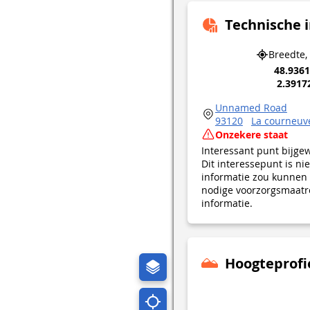
Technische 
Breedte,
48.936
2.3917
Unnamed Road
93120
La courneuv
Onzekere staat
Interessant punt bijge
Dit interessepunt is n
informatie zou kunnen 
nodige voorzorgsmaatre
informatie.
Hoogteprofi