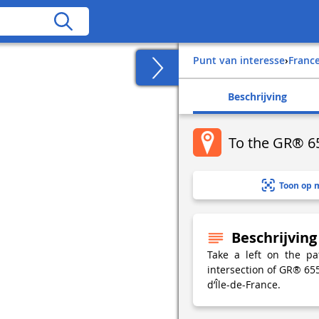
Punt van interesse
›
franc
Beschrijving
To the GR® 65
Toon op 
Beschrijving
Take a left on the pa
intersection of GR® 65
d’Île-de-France.