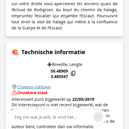
sur votre droite vous apercevrez les anciens quais de
l’écluse de Rodignies. Au bout du chemin de halage,
empruntez l’escalier qui enjambe l’Escaut. Poursuivre
tout droit la voie de halage qui mène à la confluence
de la Scarpe et de l’Escaut.
Technische informatie
Breedte, Lengte
50.48909
3.485547
Chateau-l'abbaye
Onzekere staat
Interessant punt bijgewerkt op
22/05/2019
Dit interessepunt is niet recent bijgewerkt, wat de
betrouwbaarheid van deze informatie zou kunnen
beïnvloeden. We raden u aan om te informeren en
Zeg me wat je wilt, ik vind het...
alle nodige voorzorgsmaatregelen te nemen. Als u de
auteur bent, controleer dan uw informatie.