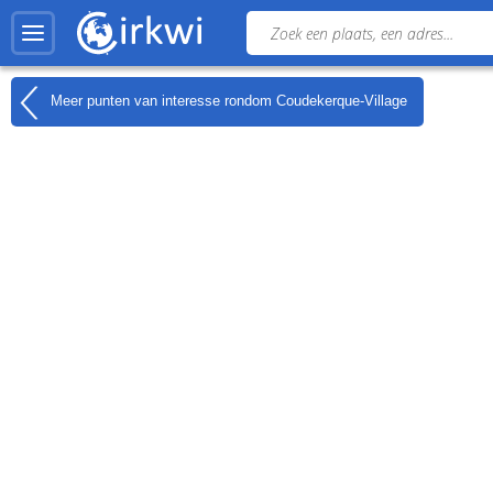
Meer punten van interesse rondom
Coudekerque-Village