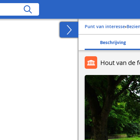
Punt van interesse
›
Bezi
Beschrijving
Hout van de f