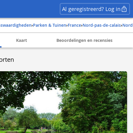
Al geregistreerd? Log in
enswaardigheden
›
Parken & Tuinen
›
france
›
nord-pas-de-calais
›
nord
Kaart
Beoordelingen en recensies
orten