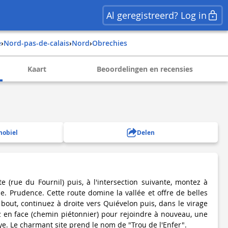
Al geregistreerd? Log in
e
›
nord-pas-de-calais
›
nord
›
obrechies
Kaart
Beoordelingen en recensies
mobiel
Delen
e (rue du Fournil) puis, à l'intersection suivante, montez à
gne. Prudence. Cette route domine la vallée et offre de belles
bout, continuez à droite vers Quiévelon puis, dans le virage
ez en face (chemin piétonnier) pour rejoindre à nouveau, une
oye. Le charmant site prend le nom de "Trou de l'Enfer".