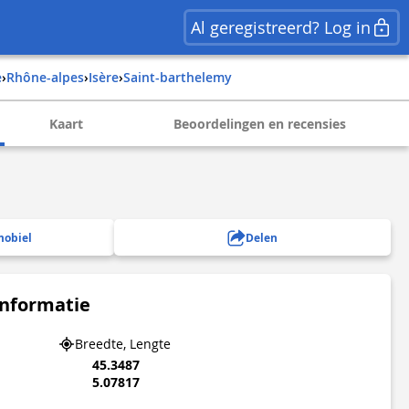
Al geregistreerd? Log in
e
›
rhône-alpes
›
isère
›
saint-barthelemy
Kaart
Beoordelingen en recensies
mobiel
Delen
informatie
Breedte, Lengte
45.3487
5.07817