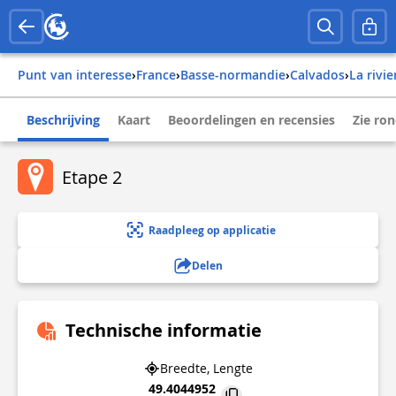
Punt van interesse
›
france
›
basse-normandie
›
calvados
›
la riv
Beschrijving
Kaart
Beoordelingen en recensies
Zie ro
Etape 2
Raadpleeg op applicatie
Delen
Technische informatie
Breedte, Lengte
49.4044952