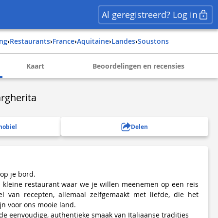
Al geregistreerd? Log in
ing
›
Restaurants
›
france
›
aquitaine
›
landes
›
soustons
Kaart
Beoordelingen en recensies
rgherita
mobiel
Delen
 op je bord.
s kleine restaurant waar we je willen meenemen op een reis
el van recepten, allemaal zelfgemaakt met liefde, die het
jn voor ons mooie land.
 de eenvoudige, authentieke smaak van Italiaanse tradities