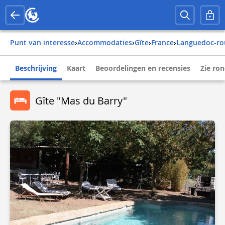
Punt van interesse
›
Accommodaties
›
Gîte
›
france
›
languedoc-ro
Beschrijving
Kaart
Beoordelingen en recensies
Zie ro
Gîte "Mas du Barry"