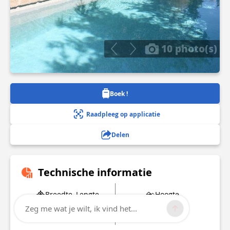
10 photo(s)
Boek !
Raadpleeg op applicatie
Delen
Technische informatie
Breedte, Lengte
Hoogte
43.667843
10 m
Zeg me wat je wilt, ik vind het...
4.25982