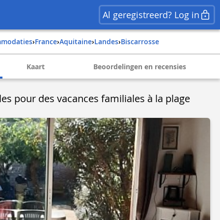
Al geregistreerd? Log in
mmodaties
›
france
›
aquitaine
›
landes
›
biscarrosse
Kaart
Beoordelingen en recensies
iles pour des vacances familiales à la plage