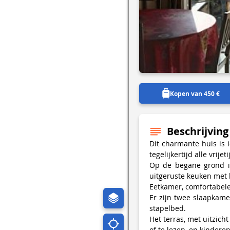
Kopen van 450 €
Beschrijving
Dit charmante huis is 
tegelijkertijd alle vrij
Op de begane grond is
uitgeruste keuken met 
Eetkamer, comfortabele
Er zijn twee slaapkam
stapelbed.
Het terras, met uitzich
of te lezen, en kinderen