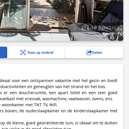
10 photo(s)
Toon op mobiel
Delen
ideaal voor een ontspannen vakantie met het gezin en biedt
etijdsactiviteiten en geneugten van het strand en het bos.
 er een doucheruimte, een apart toilet en een zeer goed
koelkast met vriesvak, wasmachine, vaatwasser, ovens, enz.
 woonkamer met TNT TV, Wifi.
ers boven, de ouderslaapkamer en de kinderslaapkamer met
t op de kleine, goed georiënteerde tuin, is ideaal om te dutten
 zijn veilig in de goed afgesloten tuin.