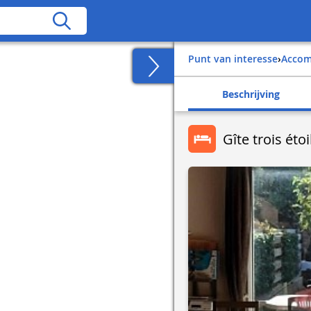
Punt van interesse
›
Acco
Beschrijving
Gîte trois éto