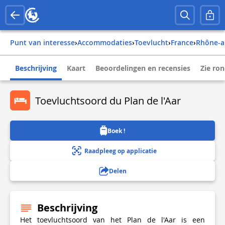
Punt van interesse
›
Accommodaties
›
Toevlucht
›
france
›
rhône-a
Beschrijving
Kaart
Beoordelingen en recensies
Zie ro
Toevluchtsoord du Plan de l'Aar
Boek !
Raadpleeg op applicatie
Delen
Beschrijving
Het toevluchtsoord van het Plan de l'Aar is een