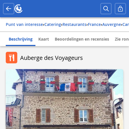
Punt van interesse
›
Catering
›
Restaurants
›
france
›
auvergne
›
ca
Beschrijving
Kaart
Beoordelingen en recensies
Zie ro
Auberge des Voyageurs