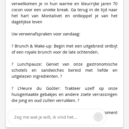
verwelkomen je in hun warme en kleurrijke jaren 70
cocon voor een unieke break. Ga terug in de tijd naar
het hart van Montalivet en ontkoppel je van het
dagelijkse leven
Uw verwenafspraken voor vandaag:
? Brunch & Wake-up: Begin met een uitgebreid ontbijt
of een royale brunch voor de late ochtenden.
? Lunchpauze: Geniet van onze gastronomische
schotels en sandwiches bereid met liefde en
uitgelezen ingrediënten. ?
? L'Heure du Goûter: Trakteer uzelf op onze
huisgemaakte gebakjes en andere zoete verrassingen
die jong en oud zullen verrukken. ?
? Een retro en smakelijke tussenstop voor een moment
Zeg me wat je wilt, ik vind het...
van puur geluk aan zee.