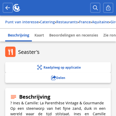
Punt van interesse
›
Catering
›
Restaurants
›
france
›
aquitaine
›
g
Beschrijving
Kaart
Beoordelingen en recensies
Zie ro
Seaster's
Raadpleeg op applicatie
Delen
Beschrijving
? Ines & Camille: La Parenthèse Vintage & Gourmande
Op een steenworp van het fijne zand, duik in een
wereld waar de tijd stilstaat. Ines en Camille