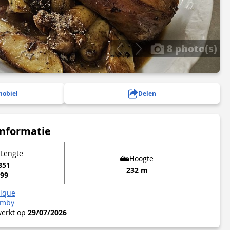
8 photo(s)
mobiel
Delen
informatie
 Lengte
Hoogte
851
232 m
899
lique
Amby
werkt op
29/07/2026