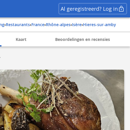
Al geregistreerd? Log in
ing
›
Restaurants
›
france
›
rhône-alpes
›
isère
›
hieres-sur-amby
Kaart
Beoordelingen en recensies
y