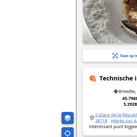
Toon op 
Technische 
Breedte,
45.796
5.292
2 place de la Répub
38118
Hières-sur-
Interessant punt bijge