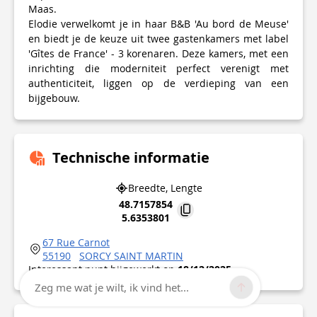
Maas.
Elodie verwelkomt je in haar B&B 'Au bord de Meuse'
en biedt je de keuze uit twee gastenkamers met label
'Gîtes de France' - 3 korenaren. Deze kamers, met een
inrichting die moderniteit perfect verenigt met
authenticiteit, liggen op de verdieping van een
bijgebouw.
Technische informatie
Breedte, Lengte
48.7157854
5.6353801
67 Rue Carnot
55190
SORCY SAINT MARTIN
Interessant punt bijgewerkt op
18/12/2025
Zeg me wat je wilt, ik vind het...