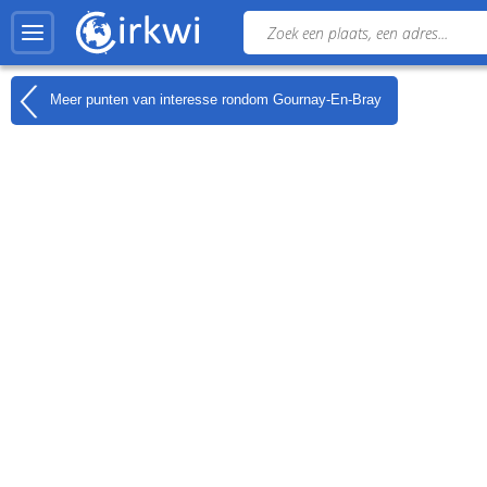
Meer punten van interesse rondom
Gournay-En-Bray