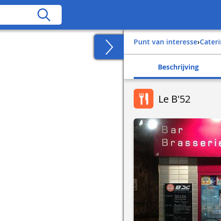
Punt van interesse
›
Cater
Beschrijving
Le B'52