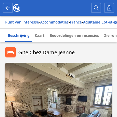
Punt van interesse
›
Accommodaties
›
france
›
aquitaine
›
lot-et-
Beschrijving
Kaart
Beoordelingen en recensies
Zie ro
Gite Chez Dame Jeanne