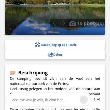
10 photo(s)
Raadpleeg op applicatie
Delen
Beschrijving
De camping bevindt zich aan de voet van het
nationaal natuurpark van de Ecrins.
Heel rustig gelegen in het midden van de natuur aan
de oever van een meer en geniet van een privaat
strand. Dankzij z'n grote oppervlakte kan elke
Zeg me wat je wilt, ik vind het...
campeerder over mistens 200m2 beschikken.
Deze camping bevindt zich op een terrein in volle