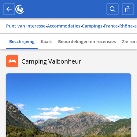
Punt van interesse
›
Accommodaties
›
Campings
›
france
›
rhône-a
Beschrijving
Kaart
Beoordelingen en recensies
Zie ro
Camping Valbonheur